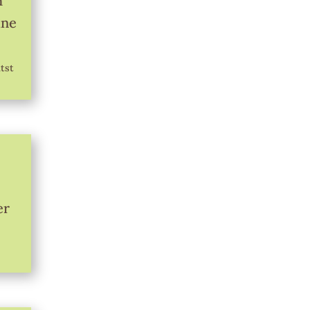
h
ine
ltst
er