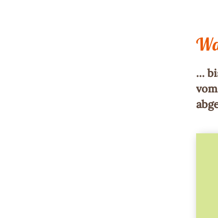
War
… bi
vom
abge